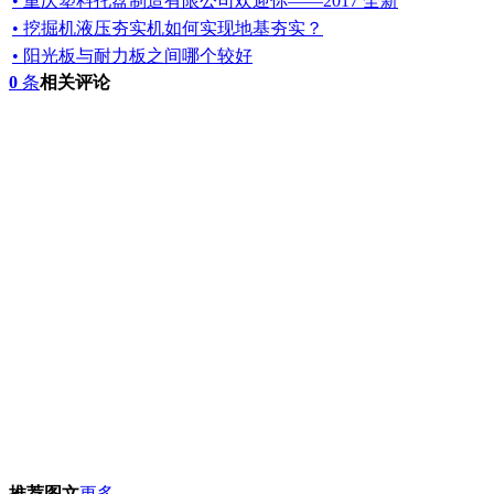
• 重庆塑料托盘制造有限公司欢迎你——2017 全新
• 挖掘机液压夯实机如何实现地基夯实？
• 阳光板与耐力板之间哪个较好
0
条
相关评论
推荐图文
更多...