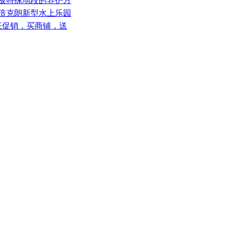
地板特殊地段的养护方
？倍克朗新型水上乐园
狂促销，买商铺，送