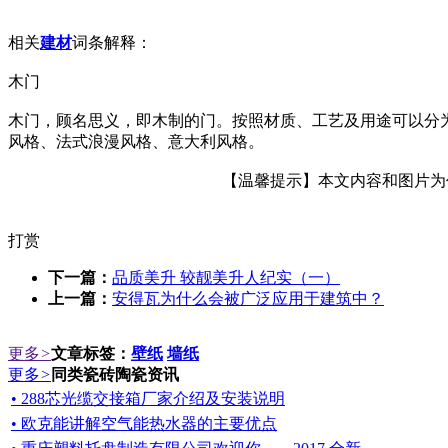
相关
建材
词条解释：
木门
木门，顾名思义，即木制的门。按照材质、工艺及用途可以分
风格、法式浪漫风格、意大利风格。
【温馨提示】本文内容和图片为作者
打赏
下一篇：
品质美升 较靓美升人纪实（一）
上一篇：
安得瓦为什么会被广泛应用于建筑中？
更多
>
文章标签：
壁纸
墙纸
更多
>
同类瓷砖陶瓷资讯
• 288芯光缆交接箱厂家介绍及安装说明
• 欧克能讲解空气能热水器的主要优点