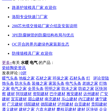
路基护坡模具厂家 欢迎你
洛阳专业快速门厂家
288芯光缆交接箱厂家介绍及安装说明
3PE防腐钢管的防腐结构布局与优点
OC开合跨界共建绿色家装新生态
防撞墙模具厂家 欢迎你
更多»
有关
水暖 电气
的产品：
瓷砖陶瓷资讯
发表评论 |
0评
暖气头条
地板之家
石材之家
环保之家
石材头条
灯
评论登陆
饰头条
防水头条
装修之家
家装头条
电气头条
老姚之家
灯饰
之家
电气之家
全景头条
照明之家
防水之家
防盗之家
区快洞
察
建材
阿坝建材
资阳建材
巴中建材
雅安建材
达州建材
广安
建材
宜宾建材
眉山建材
南充建材
乐山建材
内江建材
遂宁建
材
广元建材
绵阳建材
德阳建材
泸州建材
自贡建材
贵阳建材
遵义建材
建材之家
六盘水建材
攀枝花建材
建材
区块链
企业