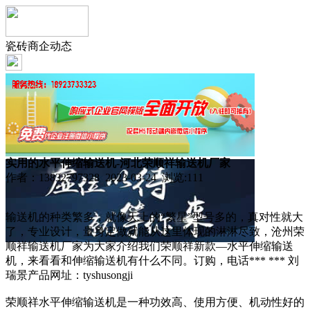
瓷砖商企动态
实用的水平伸缩输送机-河北荣顺祥输送机厂家
作者：13832797328 2023-03-24 浏览:
111
输送机的种类繁多，就像天上的“繁星”型号多的，真对性就大
了，专业设计，量身定做就能从这里体现的淋淋尽致，沧州荣
顺祥输送机厂家为大家介绍我们荣顺祥新款—水平伸缩输送
机，来看看和伸缩输送机有什么不同。订购，电话*** *** 刘
瑞景产品网址：tyshusongji
荣顺祥水平伸缩输送机是一种功效高、使用方便、机动性好的