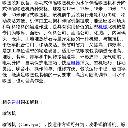
输送装卸设备。移动式伸缩输送机分为水平伸缩输送机和升降
式伸缩输送机两种规格。规格有12米，15米，18米，20米，25
米，30米伸缩式输送机。该机前中后装有行走轮和万向轮，移
动灵活方便。机体由主动架和伸缩机架组成，能适应各种场所
和颗料物料的输送作业，是具有实用价值的新型
机械
此机械是
专门为粮库、面粉厂、饲料公司、油脂公司、化肥厂、内河码
头、仓库、工地堆放砂石等量身定做的一种机械。与拖拉机、
平板车配合使用，移动灵活。既省时省力，又提高工作效率，
是加工单位理想的输送设备。适用于散粮或包装物进仓堆高、
堆垛、装车、卸车和中间转接输送等。环形胶带，充气轮胎，
电动升降，自动保护电控箱，快速
电器
插头。整机轻巧、移动
灵活、噪音小、操作简单、维修方便、包装运行平稳，破包率
低，能满足输送包装物的一切要求，高度可随意调节，可水平
输送，也可登高作业。
相关
建材
词条解释：
输送机
输送机（Conveyor），按运作方式可分为：皮带式输送机、螺