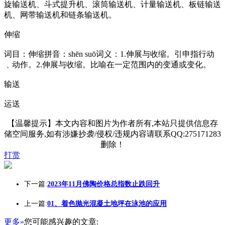
旋输送机、斗式提升机、滚筒输送机、计量输送机、板链输送
机、网带输送机和链条输送机。
伸缩
词目：伸缩拼音：shēn suō词义：1.伸展与收缩。引申指行动
﹑动作。2.伸展与收缩。比喻在一定范围内的变通或变化。
输送
运送
【温馨提示】本文内容和图片为作者所有,本站只提供信息存
储空间服务,如有涉嫌抄袭/侵权/违规内容请联系QQ:275171283
删除！
打赏
下一篇:
2023年11月佛陶价格总指数止跌回升
上一篇:
01、着色抛光混凝土地坪在泳池的应用
更多»
您可能感兴趣的文章: