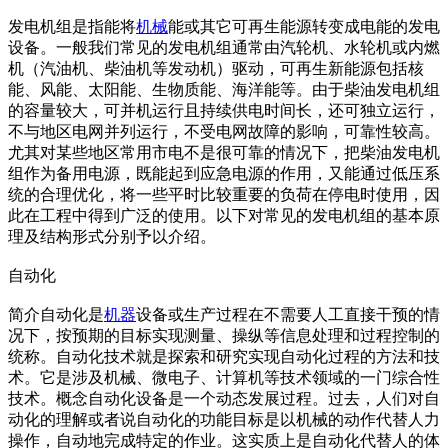
发电机组是指能将
机械
能或其它可再生能源转变成电能的发电
设备。一般我们常见的发电机组通常由汽轮机、水轮机或内燃
机（汽油机、柴油机等发动机）驱动，可再生新能源包括核
能、风能、太阳能、生物质能、海洋能等。由于柴油发电机组
的容量较大，可并机运行且持续供电时间长，还可独立运行，
不与地区电网并列运行，不受电网故障的影响，可靠性较高。
尤其对某些地区常用市电不是很可靠的情况下，把柴油发电机
组作为备用电源，既能起到应急电源的作用，又能通过低压系
统的合理优化，将一些平时比较重要的负荷在停电时使用，因
此在工程中得到广泛的使用。以下对常见的发电机组的基本原
理及结构形式分别予以介绍。
自动化
简介自动化是
机器
设备或生产过程在不需要人工直接干预的情
况下，按预期的目标实现测量、操纵等信息处理和过程控制的
统称。自动化技术就是探索和研究实现自动化过程的方法和技
术。它是涉及机械、微电子、计算机等技术领域的一门综合性
技术。概念自动化设备是一个动态发展过程。过去，人们对自
动化的理解或者说自动化的功能目标是以机械的动作代替人力
操作，自动地完成特定的作业。这实质上是自动化代替人的体