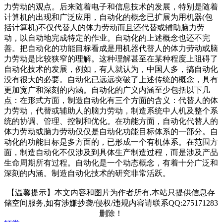
力劳动的观点。后来随着电子和信息技术的发展，特别是随着
计算机的出现和广泛应用，自动化的概念已扩展为用机器(包
括计算机)不仅代替人的体力劳动而且还代替或辅助脑力劳
动，以自动地完成特定的作业。自动化的上述概念也还不完
善。把自动化的功能目标看成是用机器代替人的体力劳动或脑
力劳动是比较狭窄的理解。这种理解甚至在某种程度上阻碍了
自动化技术的发展，例如，有人就认为，中国人多，搞自动化
没有很大的必要。自动化已远远突破了上述传统的概念，具有
更加宽广和深刻的内涵。自动化的广义内涵至少包括以下几
点：在形式方面，制造自动化有三个方面的含义：代替人的体
力劳动，代替或辅助人的脑力劳动，制造系统中人机及整个系
统的协调、管理、控制和优化。在功能方面，自动化代替人的
体力劳动或脑力劳动仅仅是自动化功能目标体系的一部分。自
动化的功能目标是多方面的，已形成一个有机体系。在范围方
面，制造自动化不仅涉及到具体生产制造过程，而是涉及产品
生命周期所有过程。自动化是一个动态概念，有着十分广泛和
深刻的内涵。制造自动化技术的研究非常活跃。
【温馨提示】本文内容和图片为作者所有,本站只提供信息存
储空间服务,如有涉嫌抄袭/侵权/违规内容请联系QQ:275171283
删除！