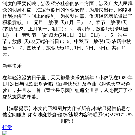
制度的重要反映，涉及经济社会的多个方面，涉及广大人民群
众的切身利益。法定节假日的休假安排，为居民出行、购物和
休闲提供了时间上的便利，为拉动内需、促进经济增长做出了
积极贡献。1、元旦，放假1天(1月1日)； 2、春节，放假3天
(农历除夕、正月初一、初二)； 3、清明节，放假1天(清明当
日)； 4、劳动节，放假3天(5月1日、2日、3日)；、 5、端午
节，放假1天(农历端午当日)； 6、中秋节，放假1天(农历中秋
当日)； 7、国庆节，放假3天(10月1日、2日、3日)。共计11
天。
新年快乐
在年轻浪漫的日子里，天天都是快乐的新年！小虎队在1989年
1月24日与忧欢派对合唱《新年快乐》及单曲《彩色天空彩色
梦》，并且以一首《青苹果乐园》红遍全世界，从此揭开了小
虎队旋风的序幕。
【温馨提示】本文内容和图片为作者所有,本站只提供信息存
储空间服务,如有涉嫌抄袭/侵权/违规内容请联系QQ:275171283
删除！
打赏