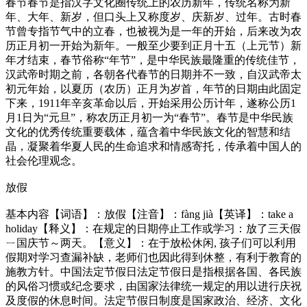
春节春节是指汉字文化圈传统上的农历新年，传统名称为新
年、大年、新岁，但口头上又称度岁、庆新岁、过年。古时春
节曾专指节气中的立春，也被视为是一年的开始，后来改为农
历正月初一开始为新年。一般至少要到正月十五（上元节）新
年才结束，春节俗称“年节”，是中华民族最隆重的传统佳节，
汉武帝时期之前，各朝各代春节的日期并不一致，自汉武帝太
初元年始，以夏历（农历）正月为岁首，年节的日期由此固定
下来，1911年辛亥革命以后，开始采用公历计年，遂称公历1
月1日为“元旦”，称农历正月初一为“春节”。春节是中华民族
文化的优秀传统重要载体，蕴含着中华民族文化的智慧和结
晶，凝聚着华夏人民的生命追求和情感寄托，传承着中国人的
社会伦理观念。
放假
基本内容【词语】：放假【注音】：fàng jià【英译】：take a
holiday【释义】：在规定的日期停止工作或学习：放了三天假
ㄧ国庆节～两天。【意义】：在于放松休闲, 孩子们可以利用
假期对学习查漏补缺，老师们也因此得到休整，有利于教育的
施教方针。中国法定节假日法定节假日是指根据各国、各民族
的风俗习惯或纪念要求，由国家法律统一规定的用以进行庆祝
及度假的休息时间。法定节假日制度是国家政治、经济、文化