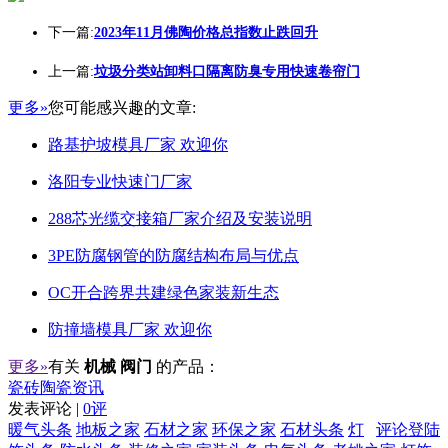
下一篇:
2023年11月佛陶价格总指数止跌回升
上一篇:
垃圾分类站卸料口隔离防臭专用快速卷帘门
更多»
您可能感兴趣的文章:
路基护坡模具厂家 欢迎你
洛阳专业快速门厂家
288芯光缆交接箱厂家介绍及安装说明
3PE防腐钢管的防腐结构布局与优点
OC开合跨界共建绿色家装新生态
防撞墙模具厂家 欢迎你
更多»
有关
机械 阀门
的产品：
瓷砖陶瓷资讯
发表评论 |
0评
暖气头条
地板之家
石材之家
环保之家
石材头条
灯
评论登陆