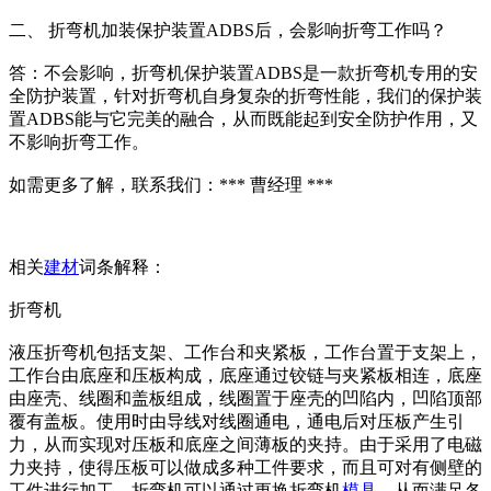
二、 折弯机加装保护装置ADBS后，会影响折弯工作吗？
答：不会影响，折弯机保护装置ADBS是一款折弯机专用的安
全防护装置，针对折弯机自身复杂的折弯性能，我们的保护装
置ADBS能与它完美的融合，从而既能起到安全防护作用，又
不影响折弯工作。
如需更多了解，联系我们：*** 曹经理 ***
相关
建材
词条解释：
折弯机
液压折弯机包括支架、工作台和夹紧板，工作台置于支架上，
工作台由底座和压板构成，底座通过铰链与夹紧板相连，底座
由座壳、线圈和盖板组成，线圈置于座壳的凹陷内，凹陷顶部
覆有盖板。使用时由导线对线圈通电，通电后对压板产生引
力，从而实现对压板和底座之间薄板的夹持。由于采用了电磁
力夹持，使得压板可以做成多种工件要求，而且可对有侧壁的
工件进行加工。折弯机可以通过更换折弯机
模具
，从而满足各