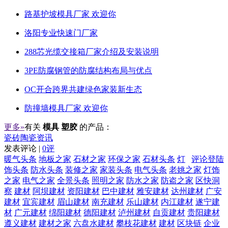
路基护坡模具厂家 欢迎你
洛阳专业快速门厂家
288芯光缆交接箱厂家介绍及安装说明
3PE防腐钢管的防腐结构布局与优点
OC开合跨界共建绿色家装新生态
防撞墙模具厂家 欢迎你
更多»
有关
模具 塑胶
的产品：
瓷砖陶瓷资讯
发表评论 |
0评
暖气头条
地板之家
石材之家
环保之家
石材头条
灯
评论登陆
饰头条
防水头条
装修之家
家装头条
电气头条
老姚之家
灯饰
之家
电气之家
全景头条
照明之家
防水之家
防盗之家
区快洞
察
建材
阿坝建材
资阳建材
巴中建材
雅安建材
达州建材
广安
建材
宜宾建材
眉山建材
南充建材
乐山建材
内江建材
遂宁建
材
广元建材
绵阳建材
德阳建材
泸州建材
自贡建材
贵阳建材
遵义建材
建材之家
六盘水建材
攀枝花建材
建材
区块链
企业