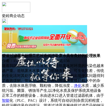
瓷砖商企动态
管道过滤器水处理工艺对造纸污染废水具有良好的处理效果
作者：15313913783 2023-05-11 浏览:
156
随着我国造纸工业的迅速发展，造纸废水对环境的污染也越来
越严重。造纸废水水量大、有机物含量高、可生化性差，传统
的生化法对其处理效果不佳。管道过滤器的出现使其问题得到
了有效缓解。管道过滤器是一种利用滤网直接拦截水中的杂
质，去除水体悬浮物、颗粒物，降低浊度，
净化
水质，减少系
统污垢、菌藻、锈蚀等产生,以净化水质及保护系统其他设备
正常工作的精密设备，水由进水口进入管道过滤器机体，由于
智能
化（PLC、PAC）设计，系统可自动识别杂质沉积程度，
给排污阀信号自动排污。管道过滤器克服传统过滤产品的纳污