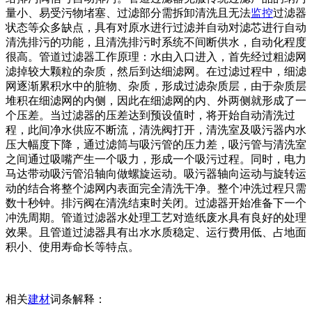
量小、易受污物堵塞、过滤部分需拆卸清洗且无法
监控
过滤器
状态等众多缺点，具有对原水进行过滤并自动对滤芯进行自动
清洗排污的功能，且清洗排污时系统不间断供水，自动化程度
很高。管道过滤器工作原理：水由入口进入，首先经过粗滤网
滤掉较大颗粒的杂质，然后到达细滤网。在过滤过程中，细滤
网逐渐累积水中的脏物、杂质，形成过滤杂质层，由于杂质层
堆积在细滤网的内侧，因此在细滤网的内、外两侧就形成了一
个压差。当过滤器的压差达到预设值时，将开始自动清洗过
程，此间净水供应不断流，清洗阀打开，清洗室及吸污器内水
压大幅度下降，通过滤筒与吸污管的压力差，吸污管与清洗室
之间通过吸嘴产生一个吸力，形成一个吸污过程。同时，电力
马达带动吸污管沿轴向做螺旋运动。吸污器轴向运动与旋转运
动的结合将整个滤网内表面完全清洗干净。整个冲洗过程只需
数十秒钟。排污阀在清洗结束时关闭。过滤器开始准备下一个
冲洗周期。管道过滤器水处理工艺对造纸废水具有良好的处理
效果。且管道过滤器具有出水水质稳定、运行费用低、占地面
积小、使用寿命长等特点。
相关
建材
词条解释：