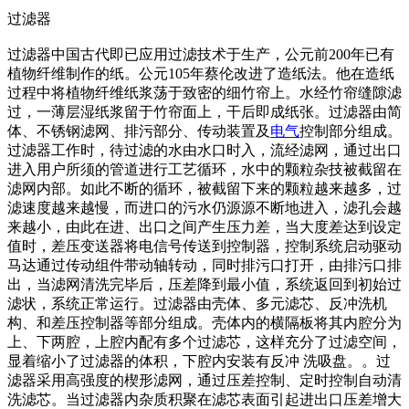
过滤器
过滤器中国古代即已应用过滤技术于生产，公元前200年已有
植物纤维制作的纸。公元105年蔡伦改进了造纸法。他在造纸
过程中将植物纤维纸浆荡于致密的细竹帘上。水经竹帘缝隙滤
过，一薄层湿纸浆留于竹帘面上，干后即成纸张。过滤器由简
体、不锈钢滤网、排污部分、传动装置及
电气
控制部分组成。
过滤器工作时，待过滤的水由水口时入，流经滤网，通过出口
进入用户所须的管道进行工艺循环，水中的颗粒杂技被截留在
滤网内部。如此不断的循环，被截留下来的颗粒越来越多，过
滤速度越来越慢，而进口的污水仍源源不断地进入，滤孔会越
来越小，由此在进、出口之间产生压力差，当大度差达到设定
值时，差压变送器将电信号传送到控制器，控制系统启动驱动
马达通过传动组件带动轴转动，同时排污口打开，由排污口排
出，当滤网清洗完毕后，压差降到最小值，系统返回到初始过
滤状，系统正常运行。过滤器由壳体、多元滤芯、反冲洗机
构、和差压控制器等部分组成。壳体内的横隔板将其内腔分为
上、下两腔，上腔内配有多个过滤芯，这样充分了过滤空间，
显着缩小了过滤器的体积，下腔内安装有反冲 洗吸盘。。过
滤器采用高强度的楔形滤网，通过压差控制、定时控制自动清
洗滤芯。当过滤器内杂质积聚在滤芯表面引起进出口压差增大