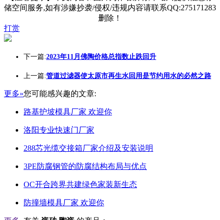
储空间服务,如有涉嫌抄袭/侵权/违规内容请联系QQ:275171283
删除！
打赏
下一篇:
2023年11月佛陶价格总指数止跌回升
上一篇:
管道过滤器使太原市再生水回用是节约用水的必然之路
更多»
您可能感兴趣的文章:
路基护坡模具厂家 欢迎你
洛阳专业快速门厂家
288芯光缆交接箱厂家介绍及安装说明
3PE防腐钢管的防腐结构布局与优点
OC开合跨界共建绿色家装新生态
防撞墙模具厂家 欢迎你