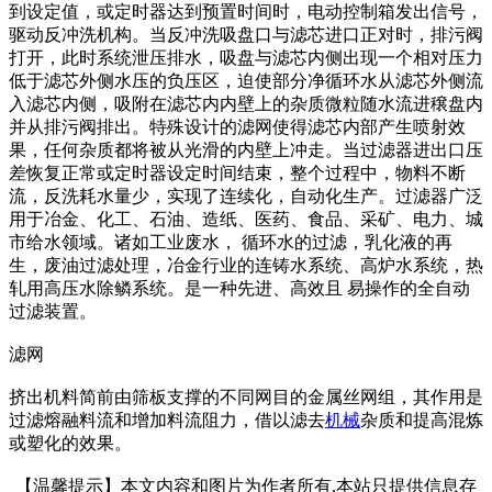
到设定值，或定时器达到预置时间时，电动控制箱发出信号，
驱动反冲洗机构。当反冲洗吸盘口与滤芯进口正对时，排污阀
打开，此时系统泄压排水，吸盘与滤芯内侧出现一个相对压力
低于滤芯外侧水压的负压区，迫使部分净循环水从滤芯外侧流
入滤芯内侧，吸附在滤芯内内壁上的杂质微粒随水流进穣盘内
并从排污阀排出。特殊设计的滤网使得滤芯内部产生喷射效
果，任何杂质都将被从光滑的内壁上冲走。当过滤器进出口压
差恢复正常或定时器设定时间结束，整个过程中，物料不断
流，反洗耗水量少，实现了连续化，自动化生产。过滤器广泛
用于冶金、化工、石油、造纸、医药、食品、采矿、电力、城
市给水领域。诸如工业废水， 循环水的过滤，乳化液的再
生，废油过滤处理，冶金行业的连铸水系统、高炉水系统，热
轧用高压水除鳞系统。是一种先进、高效且 易操作的全自动
过滤装置。
滤网
挤出机料简前由筛板支撑的不同网目的金属丝网组，其作用是
过滤熔融料流和增加料流阻力，借以滤去
机械
杂质和提高混炼
或塑化的效果。
【温馨提示】本文内容和图片为作者所有,本站只提供信息存